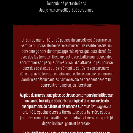
Tout public à partir de 6 ans
Jauge max conseillée, 600 personnes
Un pan de mur en béton où pousse du barbelé est là comme un
vestige du passé. De derrière ce morceau de réalité hostile, un
personnage hors du temps apparaît. Après quelques démêlés
avec des fils ferreux , il explore cette verticalité pour descendre
et continuer son périple. Arrivé au sol, il s’attarde un peu pour se
jouer des obstacles qui parsèment le sol. Dans son parcours il
défie la gravité terrestre mais aussi celle de son environnement
sombre en détournant les barrières qui se dressent devant lui
pour rentrer dans un jeu libérateur.
Au pied du mur est une pièce de cirque contemporaine initiée sur
les bases technique et chorégraphique d’une recherche de
manipulations de bâtons et de marche sur mur
. Cet «agrès» a
orienté le spectacle vers la thématique de la barrière et de la
frontière menant à travailler avec objets/matières tels que le fil
de fer, barbelé, grille et barreaux.