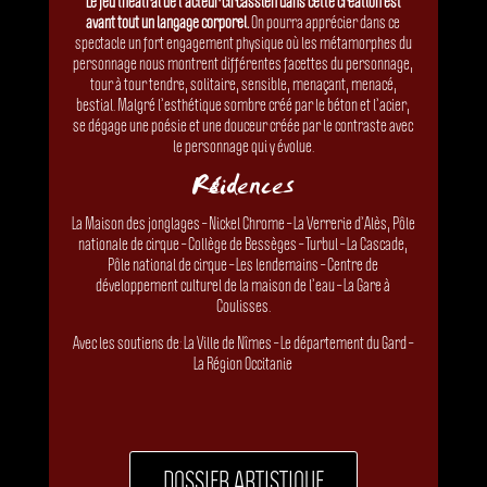
Le jeu théâtral de l’acteur circassien dans cette création est
avant tout un langage corporel.
On pourra apprécier dans ce
spectacle un fort engagement physique où les métamorphes du
personnage nous montrent différentes facettes du personnage,
tour à tour tendre, solitaire, sensible, menaçant, menacé,
bestial. Malgré l’esthétique sombre créé par le béton et l’acier,
se dégage une poésie et une douceur créée par le contraste avec
le personnage qui y évolue.
Ré
sidences
La Maison des jonglages – Nickel Chrome – La Verrerie d’Alès, Pôle
nationale de cirque – Collège de Bessèges – Turbul – La Cascade,
Pôle national de cirque – Les lendemains – Centre de
développement culturel de la maison de l’eau – La Gare à
Coulisses.
Avec les soutiens de: La Ville de Nîmes – Le département du Gard –
La Région Occitanie
DOSSIER ARTISTIQUE