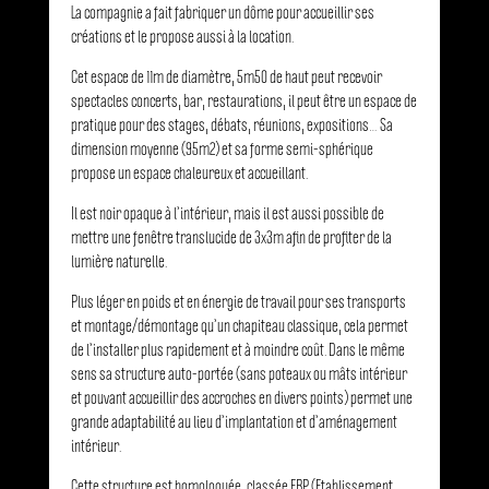
La compagnie a fait fabriquer un dôme pour accueillir ses
créations et le propose aussi à la location.
Cet espace de 11m de diamètre, 5m50 de haut peut recevoir
spectacles concerts, bar, restaurations, il peut être un espace de
pratique pour des stages, débats, réunions, expositions… Sa
dimension moyenne (95m2) et sa forme semi-sphérique
propose un espace chaleureux et accueillant.
Il est noir opaque à l’intérieur, mais il est aussi possible de
mettre une fenêtre translucide de 3x3m afin de profiter de la
lumière naturelle.
Plus léger en poids et en énergie de travail pour ses transports
et montage/démontage qu’un chapiteau classique, cela permet
de l’installer plus rapidement et à moindre coût. Dans le même
sens sa structure auto-portée (sans poteaux ou mâts intérieur
et pouvant accueillir des accroches en divers points) permet une
grande adaptabilité au lieu d’implantation et d’aménagement
intérieur.
Cette structure est homologuée, classée ERP (Etablissement