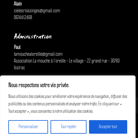
Alain
cielesroissinges@gmail.com
0674412468
Administration
Paul
lamouchealoreille@gmail.com
Association La mouche à l’oreille – Le village – 22 grand rue – 30760
Issirac
Nous respectons votre vie privée.
Nous utilisons des cookies pour améliorer votre expérience de navigation, diffuser des
publicités ou des contenus personnalisés et analyser notre trafic. En cliquant sur «
Mentions légales
Tout accepter », vous consentez à notre utilisation des cookies.
Personnaliser
Tout rejeter
Accepter tout
© 2026 Cie Les Rois Singes