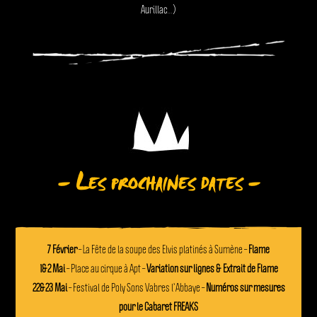
Aurillac…)
– Les prochaines dates –
7 Février
– La Fête de la soupe des Elvis platinés à Sumène –
Flame
1&2 Mai
– Place au cirque à Apt –
Variation sur lignes & Extrait de Flame
22&23 Mai
– Festival de Poly Sons Vabres l’Abbaye –
Numéros sur mesures
pour le Cabaret FREAKS