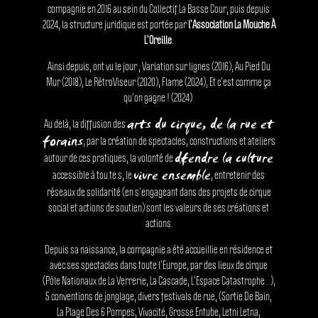
compagnie en 2016 au sein du Collectif La Basse Cour, puis depuis
2024, la structure juridique est portée par
l’Association La Mouche À
L’Oreille
.
Ainsi depuis, ont vu le jour ; Variation sur lignes (2016), Au Pied Du
Mur (2018), Le RétroViseur (2020), Flame (2024), Et c’est comme ça
qu’on gagne ! (2024).
arts du cirque, de la rue et
Au delà, la diffusion des
forains
, par la création de spectacles, constructions et ateliers
dé
fendre la culture
autour de ces pratiques, la volonté de
vivre ensemble
accessible à tou.te.s, le
, entretenir des
réseaux de solidarité (en s’engageant dans des projets de cirque
social et actions de soutien) sont les valeurs de ses créations et
actions.
Depuis sa naissance, la compagnie a été accueillie en résidence et
avec ses spectacles dans toute l’Europe, par des lieux de cirque
(Pôle Nationaux de La Verrerie, La Cascade, L’Espace Catastrophe…),
5 conventions de jonglage, divers festivals de rue, (Sortie De Bain,
La Plage Des 6 Pompes, Vivacité, Grosse Entube, Letni Letna,