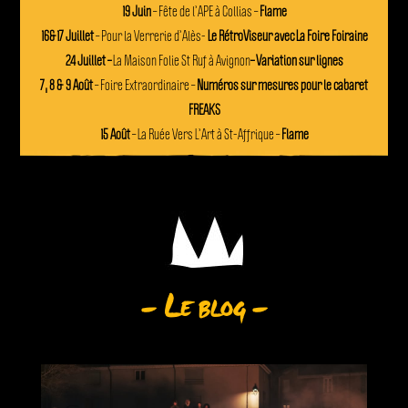
19 Juin
– Fête de l’APE à Collias –
Flame
16&17 Juillet
– Pour la Verrerie d’Alès-
Le RétroViseur avec La Foire Foiraine
24 Juillet
–
La Maison Folie St Ruf à Avignon
–
Variation sur lignes
7, 8 & 9 Août
– Foire Extraordinaire –
Numéros sur mesures pour le cabaret
FREAKS
15 Août
– La Ruée Vers L’Art à St-Affrique –
Flame
– Le blog –