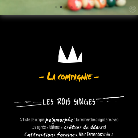
– La compagnie –
polymorphe
Artiste de cirque
à la recherche singulière avec
cré
ateur de dé
cors
les agrès « bâtons »,
et
attractions foraines
d’
,
Alain Fernandez
crée la