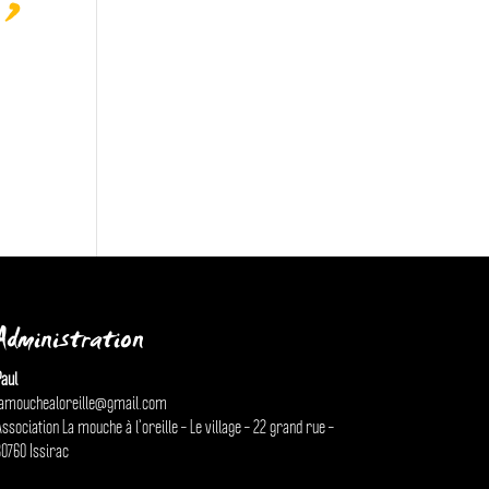
 ,
Administration
aul
lamouchealoreille@gmail.com
ssociation La mouche à l’oreille – Le village – 22 grand rue –
0760 Issirac