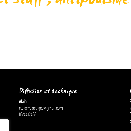
t staff , antipodisme
acro-staff… …et d’autres manipulations avec Romain
ometry …. & lines!!! Collectif La Papet’Saint-Michel-de-
Diffusion et technique
Alain
P
cielesroissinges@gmail.com
0674412468
A
3