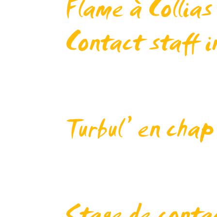
Flame à Collias
Contact staff 
Contact staff intensive 2026 5 DAYS IN
work / Antipodism with Alain.Basics & 
/ 14-16h / 17-18hSunday › free jam20 pers m
Turbul’ en chap
Turbul’ en chap Comme chaque été Turbul
Pissevin-Valdegour à Nîmes. Comme d’ha
ouvert à tous·tes 🎪🔥 Et cette année se