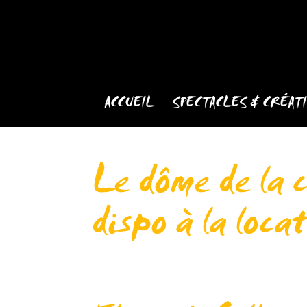
ACCUEIL
SPECTACLES & CRÉAT
Le dôme de la 
dispo à la loca
Le dôme de la compagnie toujours dispo à
collectif à Aurillac, évènements privés… 