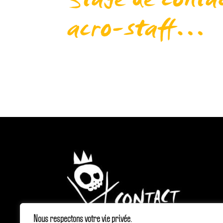
Stage de contac
acro-staff…
Stage de contact staff , antipodisme , 
Marguaritte et Alain FernandezSacred ge
Castelnau (33)...
Nous respectons votre vie privée.