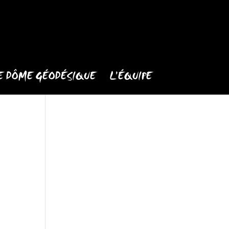
E DÔME GÉODÉSIQUE
L’ÉQUIPE
s,