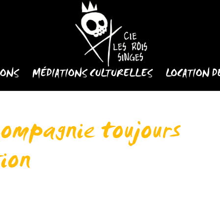
IONS
MÉDIATIONS CULTURELLES
LOCATION D
compagnie toujours
tion
 la location N’hésitez pas à nous contacter. Pour festival
En savoir...