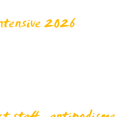
intensive 2026
TENSIVE CONTACT STAFFWith Alain Fernandez & Meast–Floor
variations with Meast.–WORKSHOPS (20h)Wed. to Sat. › 10-
ax – all levelPrice :...
’ en Chap’ fera son retour début juillet dans le quartier
b on fera deux semaines de spectacles et ateliers gratui
ra une...